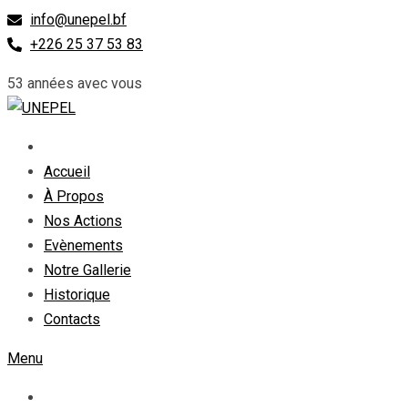
Skip
info@unepel.bf
to
+226 25 37 53 83
content
53 années avec vous
Accueil
À Propos
Nos Actions
Evènements
Notre Gallerie
Historique
Contacts
Menu