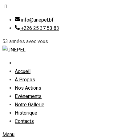
Skip
info@unepel.bf
to
+226 25 37 53 83
content
53 années avec vous
Accueil
À Propos
Nos Actions
Evènements
Notre Gallerie
Historique
Contacts
Menu