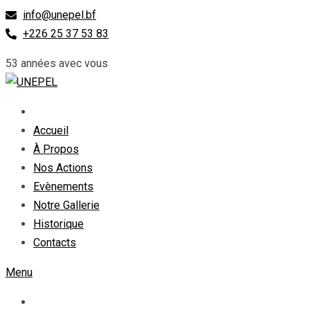
Skip
info@unepel.bf
to
+226 25 37 53 83
content
53 années avec vous
Accueil
À Propos
Nos Actions
Evènements
Notre Gallerie
Historique
Contacts
Menu