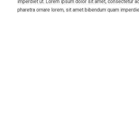
imperdiet ut. Lorem ipsum dolor sit amet, consectetur adi
pharetra ornare lorem, sit amet bibendum quam imperdiet