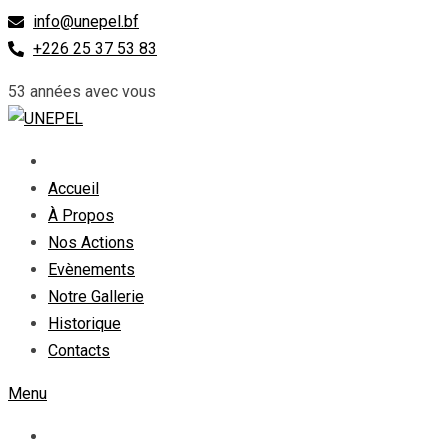
Skip
info@unepel.bf
to
+226 25 37 53 83
content
53 années avec vous
Accueil
À Propos
Nos Actions
Evènements
Notre Gallerie
Historique
Contacts
Menu