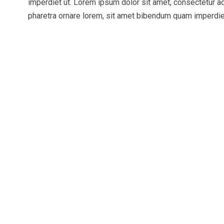
imperdiet ut. Lorem ipsum dolor sit amet, consectetur adi
pharetra ornare lorem, sit amet bibendum quam imperdiet