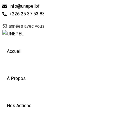
Skip
info@unepel.bf
to
+226 25 37 53 83
content
53 années avec vous
Accueil
À Propos
Nos Actions